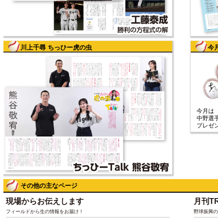
川上千尋 ちっひー虎の虫
今
今月は
中野選
プレゼ
その他の主なページ
現場からお伝えします
月刊TRI
フィールドから生の情報をお届け！
野球振興の