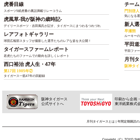
虎番目線
チーム
門別啓人
スポーツ5紙虎番の裏話満載リレーコラム
気になる選
虎風草-我が阪神の歳時記-
新人選
デイリースポーツ・吉田風氏が記す、タイガースにまつわるつれづれ
早瀬朔
レアフォトギャラリー
ルーキーの
球団広報部スタッフが撮影した選手たちのレアな姿を大公開！
平田道
タイガースファームレポート
平田ファー
若虎たちのファームでの動向を詳しくレポート
月刊タ
西口裕治 虎人生・47年
阪神タイ
第17回 1985年②
タイガース一筋47年の回顧録
阪神タイガース
印刷から企画
公式サイトへ
東洋紙業株式会
月刊タイガースとは
|
年間定期購読の
Copyright（C）TOYO SHIGY